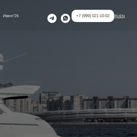
+7 (999) 021-10-02
Ивент'26
RU
EN