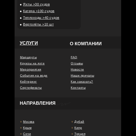
●
Яхты >30 судов
●
Катера >100 судов
●
Теплоходы >40 судов
●
Вертолёты >10 шт
УСЛУГИ
О КОМПАНИИ
Маршруты
FAQ
Круизы на яхте
Отзывы
Мероприятия
Новости
События на воде
Наши причалы
Кейтеринг
Как заказать?
Сертификаты
Контакты
НАПРАВЛЕНИЯ
○
Москва
○
Дубай
○
Крым
○
Кипр
○
Сочи
○
Турция