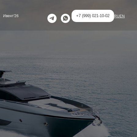
+7 (999) 021-10-02
Ивент'26
RU
EN