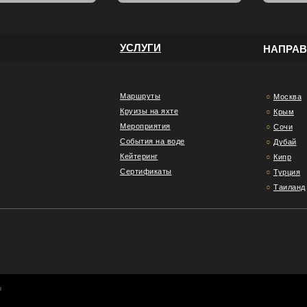
УСЛУГИ
НАПРА
Маршруты
○
Москва
Круизы на яхте
○
Крым
Мероприятия
○
Сочи
События на воде
○
Дубай
Кейтеринг
○
Кипр
Сертификаты
○
Турция
○
Таиланд
________________________________________________________________
ы