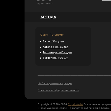
АРЕНДА
Санкт-Петербург
●
Яхты >30 судов
●
Катера >100 судов
●
Теплоходы >40 судов
●
Вертолёты >10 шт
__________________________________________
Шаблон договора аренды
Политика конфиденциальности
Copyright ©2020–2026
Royal Yacht
Все права защищен
Информация на сайте не является публичной офертой