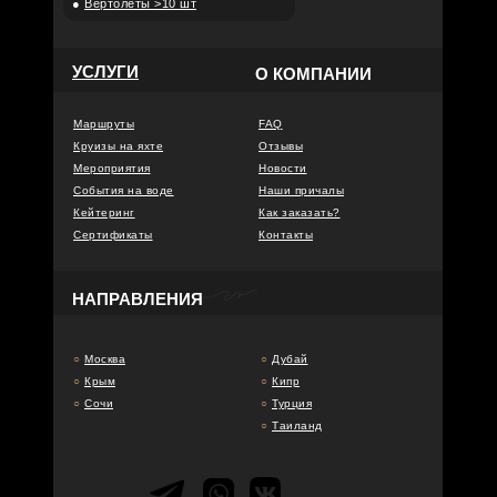
●
Вертолёты >10 шт
УСЛУГИ
О КОМПАНИИ
Маршруты
FAQ
Круизы на яхте
Отзывы
Мероприятия
Новости
События на воде
Наши причалы
Кейтеринг
Как заказать?
Сертификаты
Контакты
НАПРАВЛЕНИЯ
○
Москва
○
Дубай
○
Крым
○
Кипр
○
Сочи
○
Турция
○
Таиланд