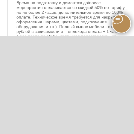
Время на подготовку и демонтаж до/после
мероприятия оплачивается со скидкой 50% по тарифу,
но не более 2 часов, дополнительное время по 100%
оплате. Техническое время требуется для накрытия,
оформления шарами, цветами, подключения
оборудования и т.п.). Полный вынос мебели - от 50.000
рублей в зависимости от теплохода оплата + 1 час до и
1 час после по 100%, частичная перестановка - от
20.000 рублей.
ПЕРЕГОНЫ И ПРИЧАЛЫ:
Стоимость перегона в черте города с понедельника по
среду со скидкой 50% (не более часа), с четверга по
воскресенье – 100%. Цена может варьироваться от
сезонности и от типа судна. Возможны различные
причалы посадки и высадки в центре города в
зависимости от ваших потребностей. Подходы к не
базовым причалам оплачиваются дополнительно. Весь
список причалов и условия перегонов уточняйте у
менеджера при бронировании.
ЗАПРЕЩЕНО:
На борту запрещено находиться в сильном
алкогольном и наркотическом опьянении. Запрещено
нырять с борта, использовать пиротехнику, открывать
технические помещения и препятствовать управлению
судна. В случае не соблюдения правил поведения на