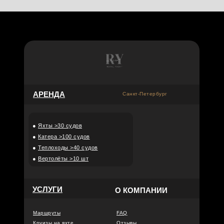
АРЕНДА
Санкт-Петербург
●
Яхты >30 судов
●
Катера >100 судов
●
Теплоходы >40 судов
●
Вертолёты >10 шт
УСЛУГИ
О КОМПАНИИ
Маршруты
FAQ
Круизы на яхте
Отзывы