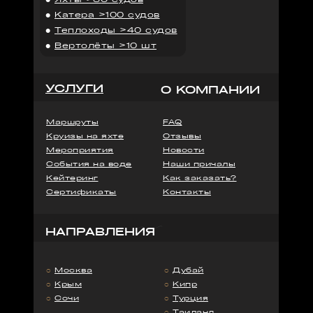
●
Катера >100 судов
●
Теплоходы >40 судов
●
Вертолёты >10 шт
УСЛУГИ
О КОМПАНИИ
Маршруты
FAQ
Круизы на яхте
Отзывы
Мероприятия
Новости
События на воде
Наши причалы
Кейтеринг
Как заказать?
Сертификаты
Контакты
НАПРАВЛЕНИЯ
○
Москва
○
Дубай
○
Крым
○
Кипр
○
Сочи
○
Турция
○
Таиланд