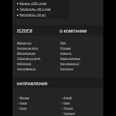
●
Катера >100 судов
●
Теплоходы >40 судов
●
Вертолёты >10 шт
УСЛУГИ
О КОМПАНИИ
Маршруты
FAQ
Круизы на яхте
Отзывы
Мероприятия
Новости
События на воде
Наши причалы
Кейтеринг
Как заказать?
Сертификаты
Контакты
НАПРАВЛЕНИЯ
○
Москва
○
Дубай
○
Крым
○
Кипр
○
Сочи
○
Турция
○
Таиланд