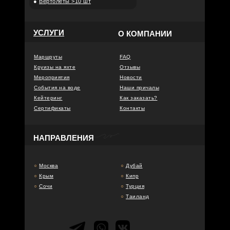
●
Вертолёты >10 шт
УСЛУГИ
О КОМПАНИИ
Маршруты
FAQ
Круизы на яхте
Отзывы
Мероприятия
Новости
События на воде
Наши причалы
Кейтеринг
Как заказать?
Сертификаты
Контакты
НАПРАВЛЕНИЯ
○
Москва
○
Дубай
○
Крым
○
Кипр
○
Сочи
○
Турция
○
Таиланд