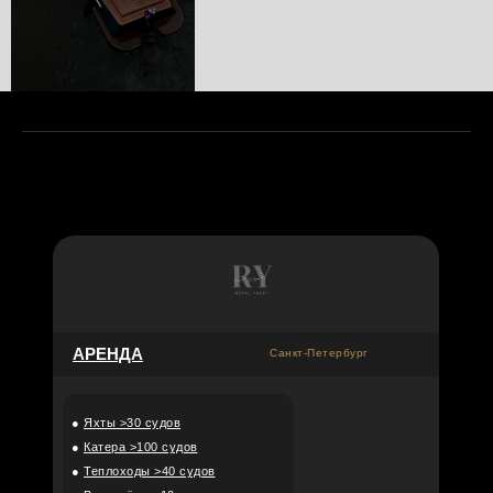
АРЕНДА
Санкт-Петербург
●
Яхты >30 судов
●
Катера >100 судов
●
Теплоходы >40 судов