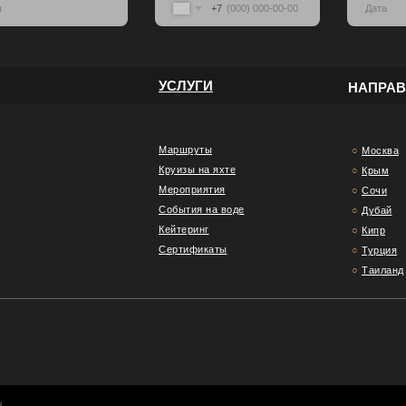
+7
УСЛУГИ
НАПРА
Маршруты
○
Москва
Круизы на яхте
○
Крым
Мероприятия
○
Сочи
События на воде
○
Дубай
Кейтеринг
○
Кипр
Сертификаты
○
Турция
○
Таиланд
________________________________________________________________
ы