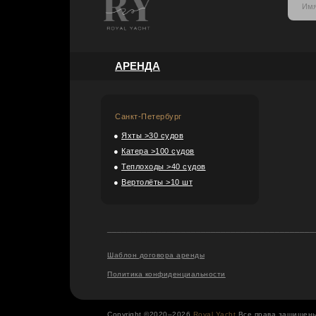
АРЕНДА
Санкт-Петербург
●
Яхты >30 судов
●
Катера >100 судов
●
Теплоходы >40 судов
●
Вертолёты >10 шт
__________________________________________
Шаблон договора аренды
Политика конфиденциальности
Copyright ©2020–2026
Royal Yacht
Все права защищен