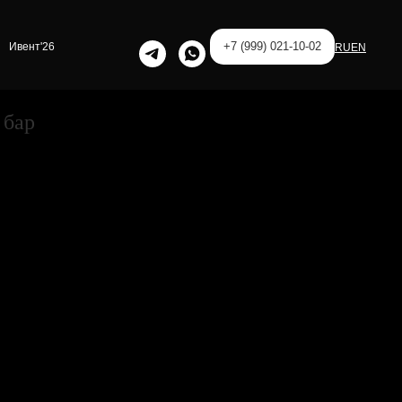
+7 (999) 021-10-02
Ивент'26
RU
EN
 бар