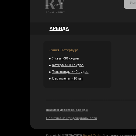
АРЕНДА
Санкт-Петербург
●
Яхты >30 судов
●
Катера >100 судов
●
Теплоходы >40 судов
●
Вертолёты >10 шт
__________________________________________
Шаблон договора аренды
Политика конфиденциальности
Copyright ©2020–2026
Royal Yacht
Все права защищен