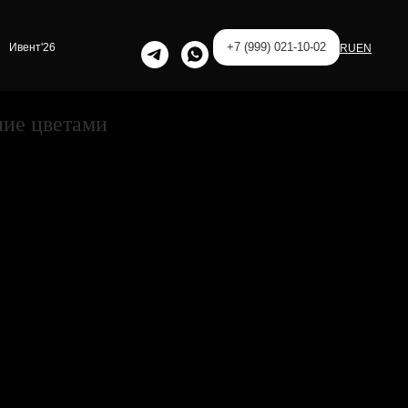
+7 (999) 021-10-02
Ивент'26
RU
EN
ие цветами