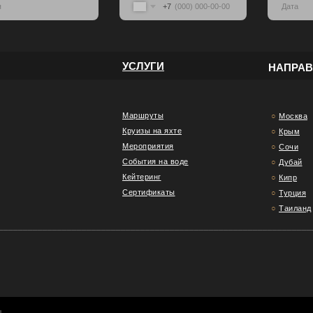
+7
УСЛУГИ
НАПРА
Маршруты
○
Москва
Круизы на яхте
○
Крым
Мероприятия
○
Сочи
События на воде
○
Дубай
Кейтеринг
○
Кипр
Сертификаты
○
Турция
○
Таиланд
________________________________________________________________
ы