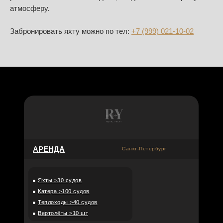
атмосферу.
Забронировать яхту можно по тел:
+7 (999) 021-10-02
АРЕНДА
Санкт-Петербург
●
Яхты >30 судов
●
Катера >100 судов
●
Теплоходы >40 судов
●
Вертолёты >10 шт