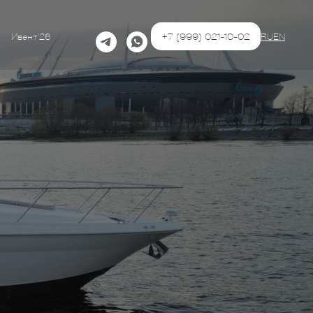
+7 (999) 021-10-02
Ивент'26
RU
EN