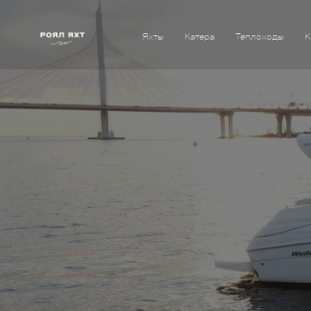
Яхты
Катера
Теплоходы
К