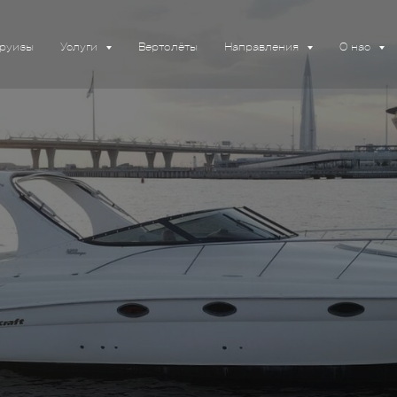
руизы
Услуги
Вертолёты
Направления
О нас