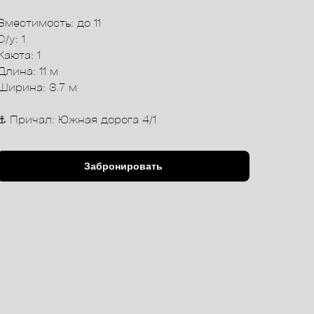
Вместимость: до 11
С/у: 1
Каюта: 1
Длина: 11 м
Ширина: 3.7 м
⚓️ Причал: Южная дорога 4/1
Забронировать