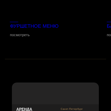
___
_
ФУРШЕТНОЕ МЕНЮ
Б
посмотреть
по
АРЕНДА
Санкт-Петербург