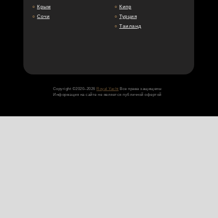
○
Крым
○
Кипр
○
Сочи
○
Турция
○
Таиланд
Copyright ©2020–2026
Royal Yacht
Все права защищены
Информация на сайте не является публичной офертой